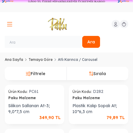
Hesabım
Sepeti
Ara
Ana Sayfa
Temaya Göre
Atlı Karınca / Carousel
Filtrele
Sırala
PC61
D282
Ürün Kodu:
Ürün Kodu:
Paku Malzeme
Paku Malzeme
Silikon Sallanan At-3;
Plastik Kalıp Sopalı At;
9,0*7,5 cm
10*6,3 cm
349,90
TL
79,89
TL
Tükendi