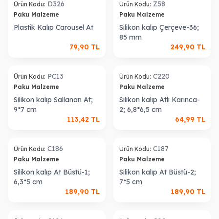
D326
Z58
Ürün Kodu:
Ürün Kodu:
Paku Malzeme
Paku Malzeme
Plastik Kalıp Carousel At
Silikon kalıp Çerçeve-36;
85 mm
79,90
TL
249,90
TL
ükendi
Tükendi
PC13
C220
Ürün Kodu:
Ürün Kodu:
Paku Malzeme
Paku Malzeme
Silikon kalıp Sallanan At;
Silikon kalıp Atlı Karınca-
9*7 cm
2; 6,8*6,5 cm
113,42
TL
64,99
TL
ükendi
Tükendi
C186
C187
Ürün Kodu:
Ürün Kodu:
Paku Malzeme
Paku Malzeme
Silikon kalıp At Büstü-1;
Silikon kalıp At Büstü-2;
6,3*5 cm
7*5 cm
189,90
TL
189,90
TL
ükendi
Tükendi