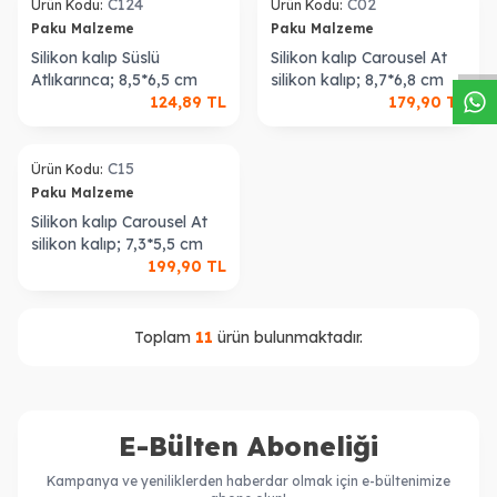
W
h
a
s
a
p
p
D
e
s
t
e
H
a
t
t
C124
C02
Ürün Kodu:
Ürün Kodu:
Paku Malzeme
Paku Malzeme
Silikon kalıp Süslü
Silikon kalıp Carousel At
Atlıkarınca; 8,5*6,5 cm
silikon kalıp; 8,7*6,8 cm
124,89
TL
179,90
TL
ükendi
C15
Ürün Kodu:
Paku Malzeme
Silikon kalıp Carousel At
silikon kalıp; 7,3*5,5 cm
199,90
TL
Toplam
11
ürün bulunmaktadır.
E-Bülten Aboneliği
Kampanya ve yeniliklerden haberdar olmak için e-bültenimize