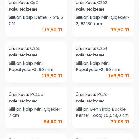
C62
C262
Ürün Kodu:
Ürün Kodu:
Paku Malzeme
Paku Malzeme
Silikon kalıp Defne; 7,3*6,5
Silikon kalıp Mini Çiçekler-
CM
2; 83*80 mm
119,90
TL
79,90
TL
ükendi
Tükendi
C261
C254
Ürün Kodu:
Ürün Kodu:
Paku Malzeme
Paku Malzeme
Silikon kalıp Mini
Silikon kalıp Mini
Papatyalar-3; 80 mm
Papatyalar-2; 80 mm
119,90
TL
169,90
TL
ükendi
Tükendi
PC103
PC76
Ürün Kodu:
Ürün Kodu:
Paku Malzeme
Paku Malzeme
Silikon kalıp Mini Çiçekler;
Silikon Belt Strap Buckle
7 cm
Kemer Toka; 10,0*8,0 cm
54,80
TL
70,09
TL
ükendi
Tükendi