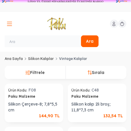
Hesabım
Sepeti
Ara
Ana Sayfa
Silikon Kalıplar
Vintage Kalıplar
Filtrele
Sırala
F08
C48
Ürün Kodu:
Ürün Kodu:
Paku Malzeme
Paku Malzeme
Silikon Çerçeve-8; 7,8*5,5
Silikon kalıp 2li broş;
cm
11,8*7,3 cm
144,90
TL
132,54
TL
Tükendi