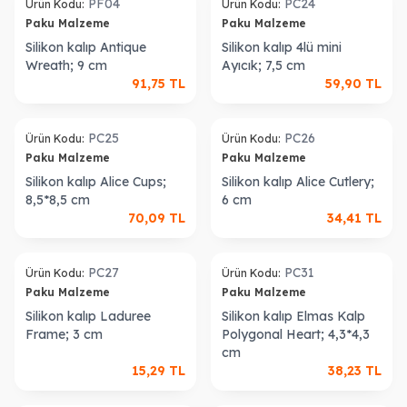
PF04
PC24
Ürün Kodu:
Ürün Kodu:
Paku Malzeme
Paku Malzeme
Silikon kalıp Antique
Silikon kalıp 4lü mini
Wreath; 9 cm
Ayıcık; 7,5 cm
91,75
TL
59,90
TL
ükendi
Tükendi
PC25
PC26
Ürün Kodu:
Ürün Kodu:
Paku Malzeme
Paku Malzeme
Silikon kalıp Alice Cups;
Silikon kalıp Alice Cutlery;
8,5*8,5 cm
6 cm
70,09
TL
34,41
TL
ükendi
Tükendi
PC27
PC31
Ürün Kodu:
Ürün Kodu:
Paku Malzeme
Paku Malzeme
Silikon kalıp Laduree
Silikon kalıp Elmas Kalp
Frame; 3 cm
Polygonal Heart; 4,3*4,3
cm
15,29
TL
38,23
TL
ükendi
Tükendi