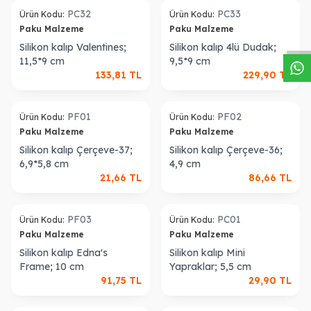
W
h
a
s
a
p
p
D
e
s
t
e
H
a
t
t
PC32
PC33
Ürün Kodu:
Ürün Kodu:
Paku Malzeme
Paku Malzeme
Silikon kalıp Valentines;
Silikon kalıp 4lü Dudak;
11,5*9 cm
9,5*9 cm
133,81
TL
229,90
TL
ükendi
Tükendi
PF01
PF02
Ürün Kodu:
Ürün Kodu:
Paku Malzeme
Paku Malzeme
Silikon kalıp Çerçeve-37;
Silikon kalıp Çerçeve-36;
6,9*5,8 cm
4,9 cm
21,66
TL
86,66
TL
ükendi
Tükendi
PF03
PC01
Ürün Kodu:
Ürün Kodu:
Paku Malzeme
Paku Malzeme
Silikon kalıp Edna's
Silikon kalıp Mini
Frame; 10 cm
Yapraklar; 5,5 cm
91,75
TL
29,90
TL
ükendi
Tükendi