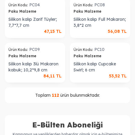
PC04
PC08
Ürün Kodu:
Ürün Kodu:
Paku Malzeme
Paku Malzeme
Silikon kalıp Zarif Tüyler;
Silikon kalıp Full Makaron;
7,7*7,7 cm
3,8*2 cm
47,15
TL
56,08
TL
ükendi
Tükendi
PC09
PC10
Ürün Kodu:
Ürün Kodu:
Paku Malzeme
Paku Malzeme
Silikon kalıp 3lü Makaron
Silikon kalıp Cupcake
kabuk; 10,2*9,8 cm
Swirl; 6 cm
84,11
TL
53,52
TL
Toplam
112
ürün bulunmaktadır.
E-Bülten Aboneliği
Kampanya ve yeniliklerden haberdar olmak için e-bültenimize