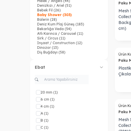
Melek / Angels
(44)
Paku 
Denizkızı / Ariel
(51)
Bebek Fil
(26)
Mesh S
Baby Shower
(303)
Collec
Balerin
(28)
Backg
Deniz Kum Plaj Güneş
(183)
cm)
Bekarlığa Veda
(54)
Atlı Karınca / Carousel
(11)
Sirk / Circus
(11)
İnşaat / Construction
(12)
Dinozor
(13)
Diş Buğdayı
(58)
Ürün K
Boho / Celestial
(46)
Paku 
Söz - Nişan - Düğün
(804)
Çiftlik / Farmhouse
(61)
Ebat
Plasti
Fashion
(250)
Çikola
Flamingo
(64)
Taş Devri / Flintstones
(9)
Frozen
(10)
Kız mı / Erkek mi ? / Gender Reveal
20 mm
(1)
(62)
Cadılar Bayramı / Halloween
(159)
6 cm
(1)
Kına / Henna
(105)
Ürün K
4 cm
(1)
Uçan Balon / Hot Air Baloon
(25)
Paku 
Dondurma Havuz Partisi / Icecream
A
(1)
(119)
Mesh S
B
(1)
Kamp
(44)
Collec
Kovboy
(16)
C
(1)