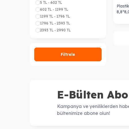
Harry Potter
(5)
5 TL - 602 TL
Doğumgünü / Birthday
(64)
Z
(1)
Plastik
602 TL - 1199 TL
Dini Bayramlar / Ramadan / İslam
8,8*8
(102)
1199 TL - 1796 TL
8.Mart Kadınlar Günü / Women's Day
1796 TL - 2393 TL
(7)
Barbie
(8)
2393 TL - 2990 TL
Okul / Öğretmen
(4)
Filtrele
E-Bülten Abo
Kampanya ve yeniliklerden habe
bültenimize abone olun!