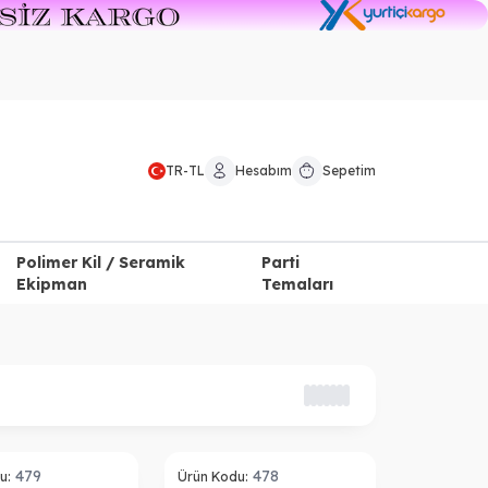
TR
-
TL
Hesabım
Sepetim
Polimer Kil / Seramik
Parti
Ekipman
Temaları
479
478
u:
Ürün Kodu: