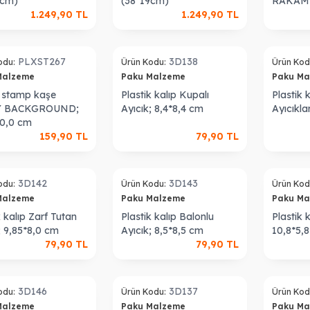
9cm)
(38*19cm)
RAKAM
1.249,90
TL
1.249,90
TL
PLXST267
3D138
odu:
Ürün Kodu:
Ürün Kod
Malzeme
Paku Malzeme
Paku M
t stamp kaşe
Plastik kalıp Kupalı
Plastik 
Y BACKGROUND;
Ayıcık; 8,4*8,4 cm
Ayıcıkla
10,0 cm
159,90
TL
79,90
TL
3D142
3D143
odu:
Ürün Kodu:
Ürün Kod
Malzeme
Paku Malzeme
Paku M
k kalıp Zarf Tutan
Plastik kalıp Balonlu
Plastik 
; 9,85*8,0 cm
Ayıcık; 8,5*8,5 cm
10,8*5,
79,90
TL
79,90
TL
3D146
3D137
odu:
Ürün Kodu:
Ürün Kod
Malzeme
Paku Malzeme
Paku M