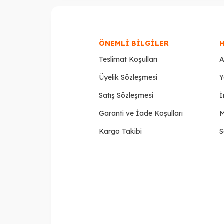
ÖNEMLI BILGILER
H
Teslimat Koşulları
A
Üyelik Sözleşmesi
Y
Satış Sözleşmesi
İ
Garanti ve İade Koşulları
M
Kargo Takibi
S