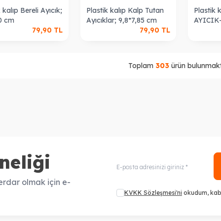
 kalıp Bereli Ayıcık;
Plastik kalıp Kalp Tutan
Plastik
,0 cm
Ayıcıklar; 9,8*7,85 cm
AYICIK-
79,90
TL
79,90
TL
Toplam
303
ürün bulunmakt
neliği
rdar olmak için e-
KVKK Sözleşmesi'ni
okudum, kab