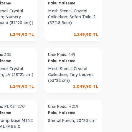
alzeme
Paku Malzeme
ncil Crystal
Mesh Stencil Crystal
on; Nursery
Collection; Safari Toile-2
und (37*20 cm))
(37*18,5cm)
1.249,90
TL
1.249,90
TL
305
449
u:
Ürün Kodu:
alzeme
Paku Malzeme
ncil Crystal
Mesh Stencil Crystal
on; LV (38*21 cm)
Collection; Tiny Leaves
(33*22 cm)
1.249,90
TL
1.049,90
TL
PLXST270
H219
u:
Ürün Kodu:
alzeme
Paku Malzeme
stamp kaşe MINI
Stencil Punch; 20*20 cm
ALFABE &