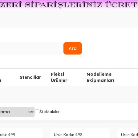
Ara
Pleksi
Modelleme
Stencillar
ı
Ürünler
Ekipmanları
Stoktakiler
499
498
odu:
Ürün Kodu:
Ürün Kod