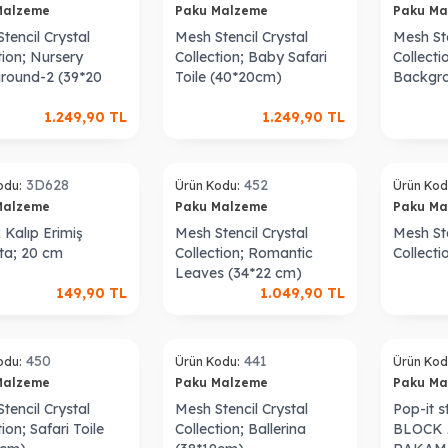
Malzeme
Paku Malzeme
Paku M
tencil Crystal
Mesh Stencil Crystal
Mesh Ste
tion; Nursery
Collection; Baby Safari
Collecti
round-2 (39*20
Toile (40*20cm)
Backgro
1.249,90
TL
1.249,90
TL
Tükendi
3D628
452
odu:
Ürün Kodu:
Ürün Kod
Malzeme
Paku Malzeme
Paku M
k Kalıp Erimiş
Mesh Stencil Crystal
Mesh Ste
ta; 20 cm
Collection; Romantic
Collecti
Leaves (34*22 cm)
149,90
TL
1.049,90
TL
450
441
odu:
Ürün Kodu:
Ürün Kod
Malzeme
Paku Malzeme
Paku M
tencil Crystal
Mesh Stencil Crystal
Pop-it 
tion; Safari Toile
Collection; Ballerina
BLOCK 