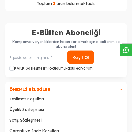
Toplam
1
ürün bulunmaktadır.
W
h
a
s
a
p
p
D
e
s
t
e
H
a
t
t
E-Bülten Aboneliği
Kampanya ve yeniliklerden haberdar olmak için e-bültenimize
abone olun!
Kayıt Ol
KVKK Sözleşmesi'ni
okudum, kabul ediyorum.
ÖNEMLI BILGILER
Teslimat Koşulları
Üyelik Sözleşmesi
Satış Sözleşmesi
Garanti ve İade Koşulları