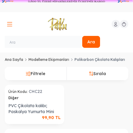
Hesabım
Sepeti
Ara
Ana Sayfa
Modelleme Ekipmanları
Polikarbon Çikolata Kalıpları
Filtrele
Sırala
CHC22
Ürün Kodu:
Diğer
PVC Çikolata kalıbı;
Paskalya Yumurta Mini
99,90
TL