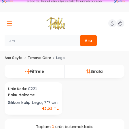
Hesabım
Sepeti
Ara
Ana Sayfa
Temaya Göre
Lego
Filtrele
Sırala
ükendi
C221
Ürün Kodu:
Paku Malzeme
Silikon kalıp Lego; 7*7 cm
43,33
TL
Toplam
1
ürün bulunmaktadır.