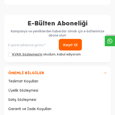
W
h
a
s
a
p
p
D
e
s
t
e
H
a
t
t
E-Bülten Aboneliği
Kampanya ve yeniliklerden haberdar olmak için e-bültenimize
abone olun!
Kayıt Ol
KVKK Sözleşmesi'ni
okudum, kabul ediyorum.
ÖNEMLI BILGILER
Teslimat Koşulları
Üyelik Sözleşmesi
Satış Sözleşmesi
Garanti ve İade Koşulları