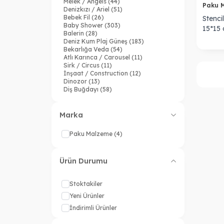
Melek / Angels
(44)
Paku 
Denizkızı / Ariel
(51)
Bebek Fil
(26)
Stenc
Baby Shower
(303)
15*15
Balerin
(28)
Deniz Kum Plaj Güneş
(183)
Bekarlığa Veda
(54)
Atlı Karınca / Carousel
(11)
Sirk / Circus
(11)
İnşaat / Construction
(12)
Dinozor
(13)
Diş Buğdayı
(58)
Boho / Celestial
(46)
Söz - Nişan - Düğün
(804)
Çiftlik / Farmhouse
(61)
Marka
Fashion
(250)
Flamingo
(64)
Paku Malzeme
(4)
Taş Devri / Flintstones
(9)
Frozen
(10)
Kız mı / Erkek mi ? / Gender Reveal
Ürün Durumu
(62)
Cadılar Bayramı / Halloween
(159)
Kına / Henna
(105)
Stoktakiler
Uçan Balon / Hot Air Baloon
(25)
Dondurma Havuz Partisi / Icecream
Yeni Ürünler
(119)
İndirimli Ürünler
Kamp
(44)
Kovboy
(16)