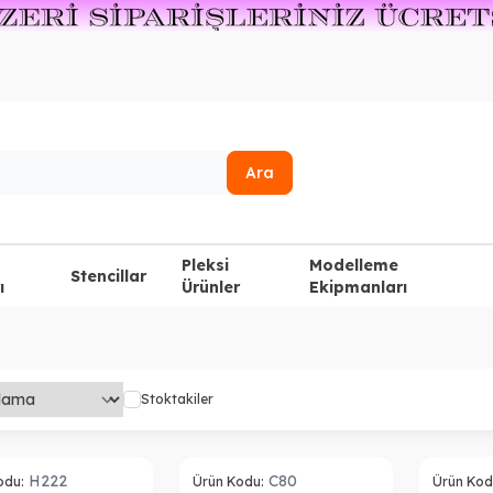
Ara
Pleksi
Modelleme
Stencillar
ı
Ürünler
Ekipmanları
Stoktakiler
Tükendi
Tükendi
H222
C80
odu:
Ürün Kodu:
Ürün Kod