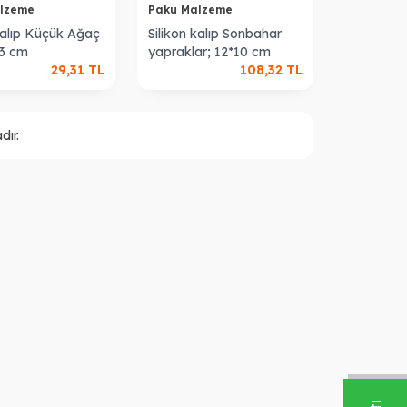
alzeme
Paku Malzeme
 kalıp Küçük Ağaç
Silikon kalıp Sonbahar
3 cm
yapraklar; 12*10 cm
29,31
TL
108,32
TL
ır.