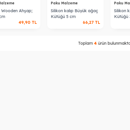
Malzeme
Paku Malzeme
Paku M
il Wooden Ahşap;
Silikon kalıp Büyük ağaç
Silikon
 cm
Kütüğü 5 cm
Kütüğü 
49,90
TL
66,27
TL
Toplam
4
ürün bulunmaktad