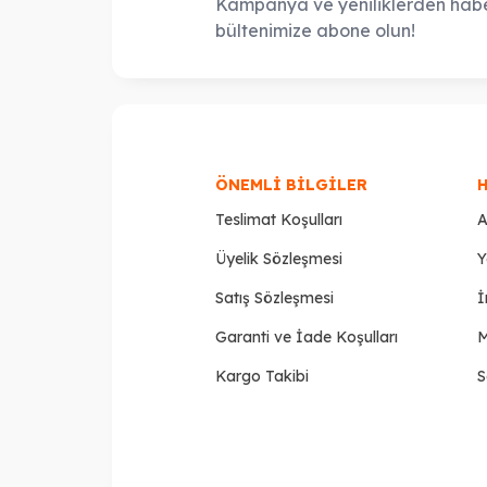
Kampanya ve yeniliklerden habe
Harry Potter
(5)
Doğumgünü / Birthday
(64)
bültenimize abone olun!
Dini Bayramlar / Ramadan / İslam
(102)
8.Mart Kadınlar Günü / Women's Day
(7)
Barbie
(8)
Okul / Öğretmen
(4)
ÖNEMLI BILGILER
H
Teslimat Koşulları
A
Üyelik Sözleşmesi
Y
Satış Sözleşmesi
İ
Garanti ve İade Koşulları
M
Kargo Takibi
S