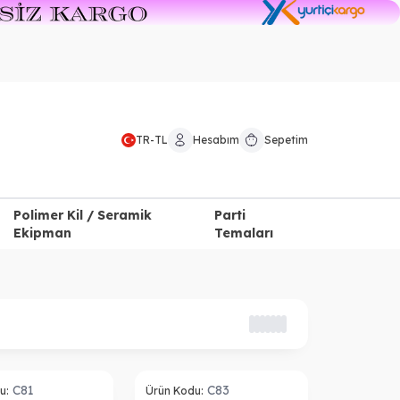
TR
-
TL
Hesabım
Sepetim
Polimer Kil / Seramik
Parti
Ekipman
Temaları
Tükendi
C81
C83
u:
Ürün Kodu: