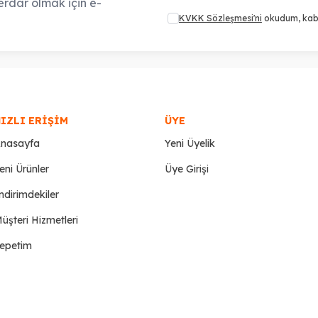
rdar olmak için e-
KVKK Sözleşmesi'ni
okudum, kab
IZLI ERIŞIM
ÜYE
nasayfa
Yeni Üyelik
eni Ürünler
Üye Girişi
ndirimdekiler
üşteri Hizmetleri
epetim