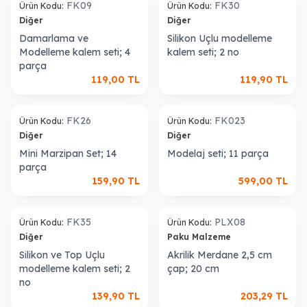
FK09
FK30
Ürün Kodu:
Ürün Kodu:
Diğer
Diğer
Damarlama ve
Silikon Uçlu modelleme
Modelleme kalem seti; 4
kalem seti; 2 no
parça
119,00
TL
119,90
TL
FK26
FK023
Ürün Kodu:
Ürün Kodu:
Diğer
Diğer
Mini Marzipan Set; 14
Modelaj seti; 11 parça
parça
159,90
TL
599,00
TL
ükendi
Tükendi
FK35
PLX08
Ürün Kodu:
Ürün Kodu:
Diğer
Paku Malzeme
Silikon ve Top Uçlu
Akrilik Merdane 2,5 cm
modelleme kalem seti; 2
çap; 20 cm
no
139,90
TL
203,29
TL