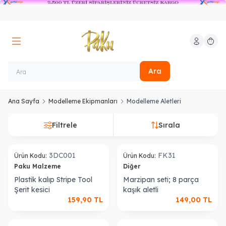
Hesabım
Sepeti
Ara
Ana Sayfa
Modelleme Ekipmanları
Modelleme Aletleri
Filtrele
Sırala
3DC001
FK31
Ürün Kodu:
Ürün Kodu:
Paku Malzeme
Diğer
Plastik kalıp Stripe Tool
Marzipan seti; 8 parça
Şerit kesici
kaşık aletli
159,90
TL
149,00
TL