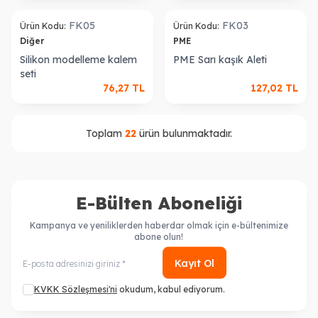
ükendi
Tükendi
FK05
FK03
Ürün Kodu:
Ürün Kodu:
Diğer
PME
Silikon modelleme kalem
PME Sarı kaşık Aleti
seti
76,27
TL
127,02
TL
Toplam
22
ürün bulunmaktadır.
E-Bülten Aboneliği
Kampanya ve yeniliklerden haberdar olmak için e-bültenimize
abone olun!
Kayıt Ol
KVKK Sözleşmesi'ni
okudum, kabul ediyorum.