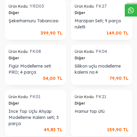
YRD03
FK27
Ürün Kodu:
Ürün Kodu:
Diğer
Diğer
Şekerhamuru Tabancası
Marzipan Seti; 9 parça
ruletli
399,90
TL
149,00
TL
ükendi
Tükendi
FK08
FK04
Ürün Kodu:
Ürün Kodu:
Diğer
Diğer
Figür Modelleme seti
Silikon uçlu modelleme
PRO; 4 parça
kalemi no:4
54,00
TL
79,90
TL
ükendi
Tükendi
FK01
FK21
Ürün Kodu:
Ürün Kodu:
Diğer
Diğer
İnce Top Uçlu Ahşap
Hamur top ütü
Modelleme Kalem seti; 3
parça
49,83
TL
159,90
TL