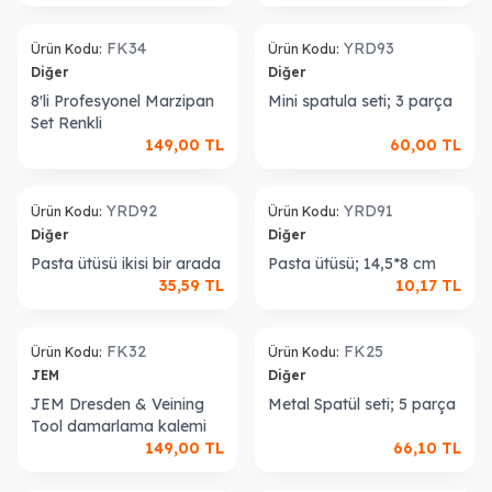
ükendi
Tükendi
FK34
YRD93
Ürün Kodu:
Ürün Kodu:
Diğer
Diğer
8'li Profesyonel Marzipan
Mini spatula seti; 3 parça
Set Renkli
149,00
TL
60,00
TL
ükendi
Tükendi
YRD92
YRD91
Ürün Kodu:
Ürün Kodu:
Diğer
Diğer
Pasta ütüsü ikisi bir arada
Pasta ütüsü; 14,5*8 cm
35,59
TL
10,17
TL
ükendi
Tükendi
FK32
FK25
Ürün Kodu:
Ürün Kodu:
JEM
Diğer
JEM Dresden & Veining
Metal Spatül seti; 5 parça
W
h
a
s
a
p
p
D
e
s
t
e
H
a
t
t
Tool damarlama kalemi
149,00
TL
66,10
TL
ükendi
Tükendi