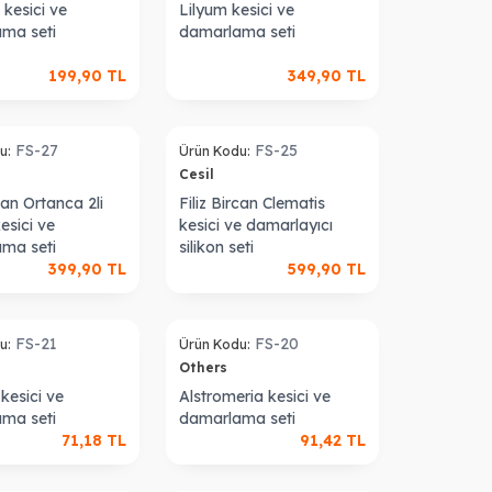
kesici ve
Lilyum kesici ve
ma seti
damarlama seti
199,90
TL
349,90
TL
Sold out
FS-27
FS-25
u:
Ürün Kodu:
Cesil
rcan Ortanca 2li
Filiz Bircan Clematis
kesici ve
kesici ve damarlayıcı
ma seti
silikon seti
399,90
TL
599,90
TL
Sold out
FS-21
FS-20
u:
Ürün Kodu:
Others
 kesici ve
Alstromeria kesici ve
ma seti
damarlama seti
71,18
TL
91,42
TL
Sold out