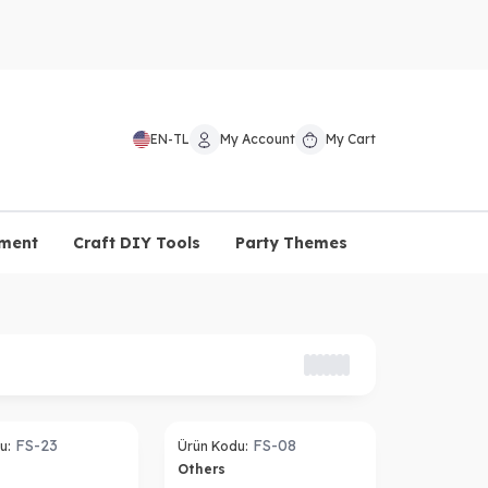
EN
-
TL
My Account
My Cart
pment
Craft DIY Tools
Party Themes
FS-23
FS-08
u:
Ürün Kodu:
Others