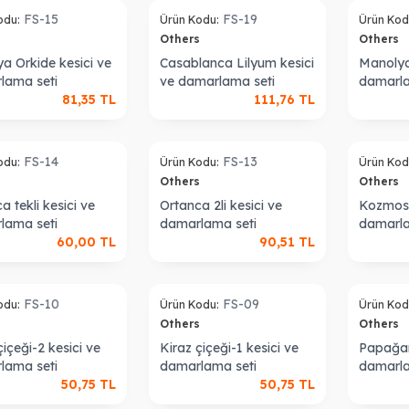
FS-15
FS-19
odu:
Ürün Kodu:
Ürün Kod
s
Others
Others
ya Orkide kesici ve
Casablanca Lilyum kesici
Manolya
lama seti
ve damarlama seti
damarla
81,35
TL
111,76
TL
Sold out
Sold out
FS-14
FS-13
odu:
Ürün Kodu:
Ürün Kod
s
Others
Others
a tekli kesici ve
Ortanca 2li kesici ve
Kozmos 
lama seti
damarlama seti
damarla
60,00
TL
90,51
TL
Sold out
Sold out
FS-10
FS-09
odu:
Ürün Kodu:
Ürün Kod
s
Others
Others
çiçeği-2 kesici ve
Kiraz çiçeği-1 kesici ve
Papağan
lama seti
damarlama seti
damarla
50,75
TL
50,75
TL