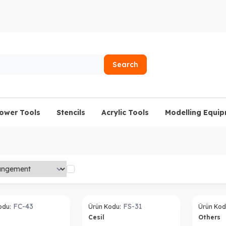
Search
lower Tools
Stencils
Acrylic Tools
Modelling Equi
FC-43
FS-31
odu:
Ürün Kodu:
Ürün Kod
s
Cesil
Others