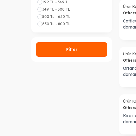
199 TL - 349 TL
Ürün K
349 TL - 500 TL
Other
500 TL - 650 TL
Cattle
650 TL - 800 TL
damar
Sold out
Filter
Ürün K
Other
Ortanc
damar
Sold out
Ürün K
Other
Kiraz 
damar