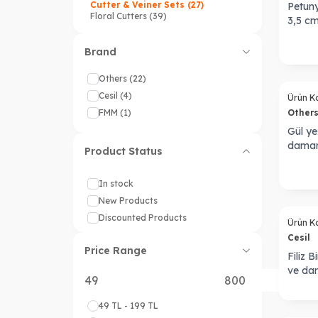
Cutter & Veiner Sets
(27)
Petuny
Floral Cutters
(39)
3,5 c
Brand
Others
(22)
Cesil
(4)
Ürün K
FMM
(1)
Other
Gül ye
damar
Product Status
In stock
New Products
Sold out
Discounted Products
Ürün K
Cesil
Price Range
Filiz 
ve da
49 TL - 199 TL
Sold out