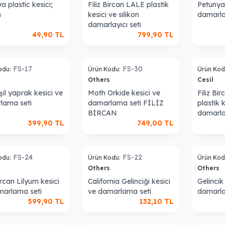
a plastic kesici;
Filiz Bircan LALE plastik
Petunya 
m
kesici ve silikon
damarla
damarlayıcı seti
49,90
TL
799,90
TL
Sold out
Sold out
FS-17
FS-30
odu:
Ürün Kodu:
Ürün Kod
s
Others
Cesil
şil yaprak kesici ve
Moth Orkide kesici ve
Filiz Bi
lama seti
damarlama seti FİLİZ
plastik 
BİRCAN
damarla
399,90
TL
749,00
TL
Sold out
Sold out
FS-24
FS-22
odu:
Ürün Kodu:
Ürün Kod
Others
Others
Bircan Lilyum kesici
California Gelinciği kesici
Gelincik
marlama seti
ve damarlama seti
damarla
599,90
TL
132,10
TL
Sold out
Sold out