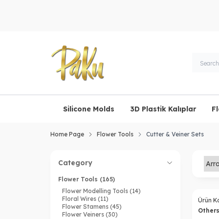
Silicone Molds
3D Plastik Kalıplar
F
Home Page
Flower Tools
Cutter & Veiner Sets
Category
Flower Tools
(165)
Flower Modelling Tools
(14)
Floral Wires
(11)
Ürün K
Flower Stamens
(45)
Other
Flower Veiners
(30)