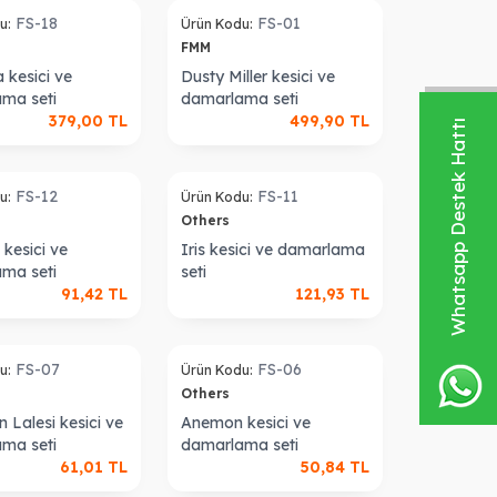
FS-18
FS-01
u:
Ürün Kodu:
FMM
 kesici ve
Dusty Miller kesici ve
ma seti
damarlama seti
379,00
TL
499,90
TL
Whatsapp Destek Hattı
Sold out
FS-12
FS-11
u:
Ürün Kodu:
Others
kesici ve
Iris kesici ve damarlama
ma seti
seti
91,42
TL
121,93
TL
Sold out
FS-07
FS-06
u:
Ürün Kodu:
Others
 Lalesi kesici ve
Anemon kesici ve
ma seti
damarlama seti
61,01
TL
50,84
TL